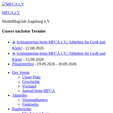
Zum
Inhalt
MFCA e.V
springen
Modellflugclub Augsburg e.V.
Unsere nächsten Termine
✈️ Schnuppertag beim MFCA e.V.: Abheben für Groß und
Klein!
- 22.08.2026
✈️ Schnuppertag beim MFCA e.V.: Abheben für Groß und
Klein!
- 12.09.2026
Pilotentreffen
- 19.09.2026 - 20.09.2026
Der Verein
Unser Platz
Geschichte
Vorstand
Jugend beim MFCA
Aktuelles
Veranstaltungen
Funknetze
Bauberichte