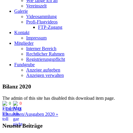
Wie fange ich an
Vereinszelt
Galerie
Videosammlung
Profi-Flugvideos
FTP-Zugang
Kontakt
Impressum
Mitglieder
Interner Bereich
Rechtlicher Rahmen
Registrierungspflicht
Fundgrube
Anzeige aufgeben
Anzeigen verwalten
Bilanz 2020
The admin of this site has disabled this download item page.
0
0
Beitragsnavigation
« LuftVO
Einnahmen/Ausgaben 2020 »
Neueste Beiträge