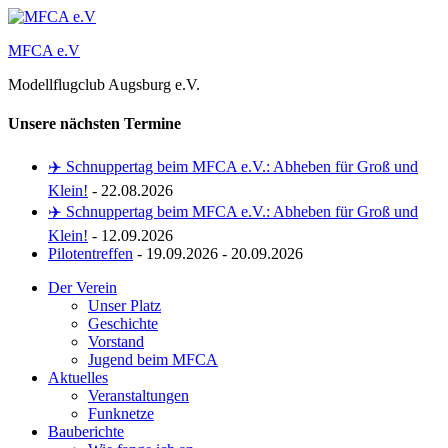
Zum
Inhalt
MFCA e.V
springen
Modellflugclub Augsburg e.V.
Unsere nächsten Termine
✈️ Schnuppertag beim MFCA e.V.: Abheben für Groß und
Klein!
- 22.08.2026
✈️ Schnuppertag beim MFCA e.V.: Abheben für Groß und
Klein!
- 12.09.2026
Pilotentreffen
- 19.09.2026 - 20.09.2026
Der Verein
Unser Platz
Geschichte
Vorstand
Jugend beim MFCA
Aktuelles
Veranstaltungen
Funknetze
Bauberichte