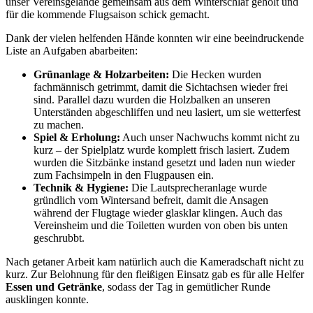
unser Vereinsgelände gemeinsam aus dem Winterschlaf geholt und
für die kommende Flugsaison schick gemacht.
Dank der vielen helfenden Hände konnten wir eine beeindruckende
Liste an Aufgaben abarbeiten:
Grünanlage & Holzarbeiten:
Die Hecken wurden
fachmännisch getrimmt, damit die Sichtachsen wieder frei
sind. Parallel dazu wurden die Holzbalken an unseren
Unterständen abgeschliffen und neu lasiert, um sie wetterfest
zu machen.
Spiel & Erholung:
Auch unser Nachwuchs kommt nicht zu
kurz – der Spielplatz wurde komplett frisch lasiert. Zudem
wurden die Sitzbänke instand gesetzt und laden nun wieder
zum Fachsimpeln in den Flugpausen ein.
Technik & Hygiene:
Die Lautsprecheranlage wurde
gründlich vom Wintersand befreit, damit die Ansagen
während der Flugtage wieder glasklar klingen. Auch das
Vereinsheim und die Toiletten wurden von oben bis unten
geschrubbt.
Nach getaner Arbeit kam natürlich auch die Kameradschaft nicht zu
kurz. Zur Belohnung für den fleißigen Einsatz gab es für alle Helfer
Essen und Getränke
, sodass der Tag in gemütlicher Runde
ausklingen konnte.