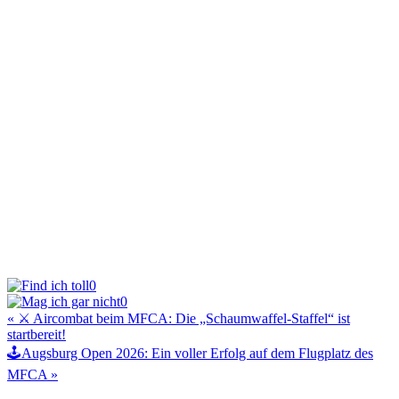
0
0
Beitragsnavigation
« ⚔️ Aircombat beim MFCA: Die „Schaumwaffel-Staffel“ ist
startbereit!
🕹️Augsburg Open 2026: Ein voller Erfolg auf dem Flugplatz des
MFCA »