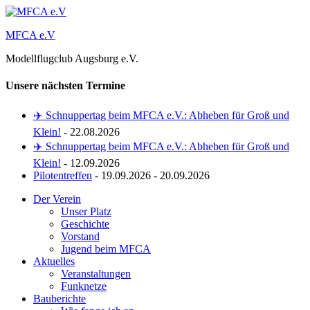
Zum
Inhalt
MFCA e.V
springen
Modellflugclub Augsburg e.V.
Unsere nächsten Termine
✈️ Schnuppertag beim MFCA e.V.: Abheben für Groß und
Klein!
- 22.08.2026
✈️ Schnuppertag beim MFCA e.V.: Abheben für Groß und
Klein!
- 12.09.2026
Pilotentreffen
- 19.09.2026 - 20.09.2026
Der Verein
Unser Platz
Geschichte
Vorstand
Jugend beim MFCA
Aktuelles
Veranstaltungen
Funknetze
Bauberichte