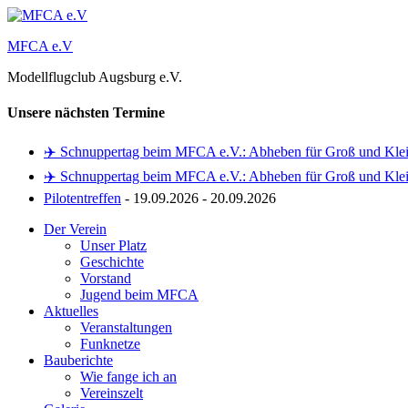
Zum
Inhalt
MFCA e.V
springen
Modellflugclub Augsburg e.V.
Unsere nächsten Termine
✈️ Schnuppertag beim MFCA e.V.: Abheben für Groß und Klei
✈️ Schnuppertag beim MFCA e.V.: Abheben für Groß und Klei
Pilotentreffen
- 19.09.2026 - 20.09.2026
Der Verein
Unser Platz
Geschichte
Vorstand
Jugend beim MFCA
Aktuelles
Veranstaltungen
Funknetze
Bauberichte
Wie fange ich an
Vereinszelt