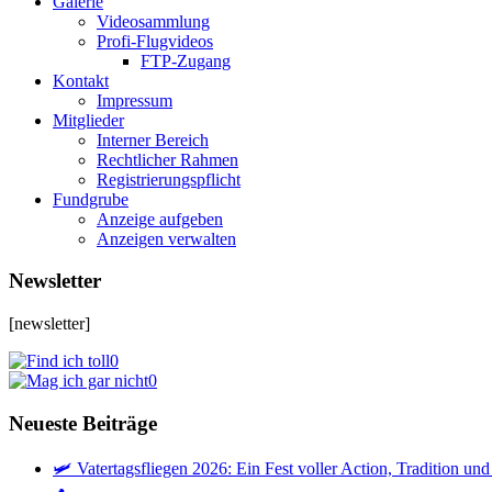
Galerie
Videosammlung
Profi-Flugvideos
FTP-Zugang
Kontakt
Impressum
Mitglieder
Interner Bereich
Rechtlicher Rahmen
Registrierungspflicht
Fundgrube
Anzeige aufgeben
Anzeigen verwalten
Newsletter
[newsletter]
0
0
Neueste Beiträge
🛩️ Vatertagsfliegen 2026: Ein Fest voller Action, Tradition u